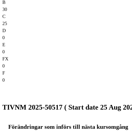
B
30
C
25
D
0
E
0
FX
0
F
0
TIVNM 2025-50517 ( Start date 25 Aug 202
Förändringar som införs till nästa kursomgång