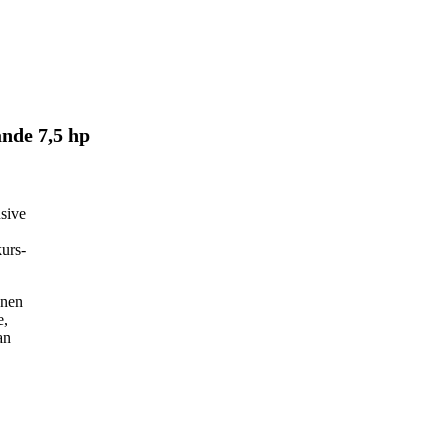
ande 7,5 hp
usive
kurs-
onen
e,
an