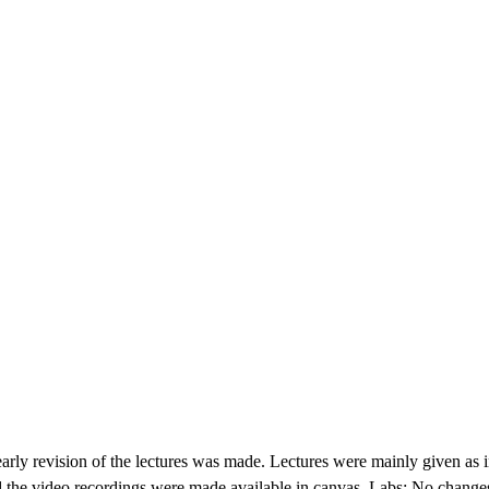
early revision of the lectures was made. Lectures were mainly given as i
d the video recordings were made available in canvas. Labs: No change