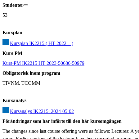
Studenter
53
Kursplan
Kursplan IK2215 ( HT 2022 -  )
Kurs-PM
Kurs-PM IK2215 HT 2023-50686-50979
Obligatorisk inom program
TIVNM, TCOMM
Kursanalys
Kursanalys IK2215: 2024-05-02
Förändringar som har införts till den här kursomgången
The changes since last course offering were as follows: Lectures: A y
zoom. Earlier versions of the lectures have been recorded in zoom an