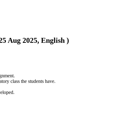
 Aug 2025, English )
ignment.

tory class the students have.

veloped. 