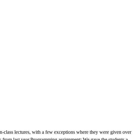
n-class lectures, with a few exceptions where they were given over 
s from last year.Programming assignment: We gave the students a 