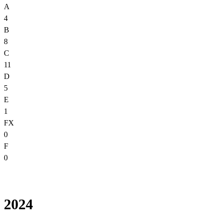
A
4
B
8
C
11
D
5
E
1
FX
0
F
0
2024