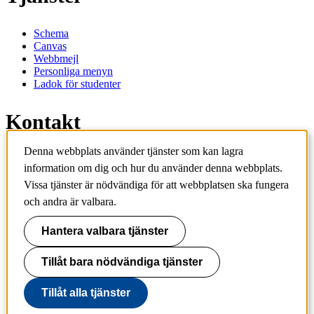
Schema
Canvas
Webbmejl
Personliga menyn
Ladok för studenter
Kontakt
Denna webbplats använder tjänster som kan lagra
Kontakta utbildningsprogram
information om dig och hur du använder denna webbplats.
Kontakta kurs
IT-support
Vissa tjänster är nödvändiga för att webbplatsen ska fungera
KTH Entré
och andra är valbara.
KTH Biblioteket
Hantera valbara tjänster
KTH
100 44 Stockholm
+46 8 790 60 00
Tillåt bara nödvändiga tjänster
info@kth.se
Tillåt alla tjänster
📷 @KTHstudent på Instagram