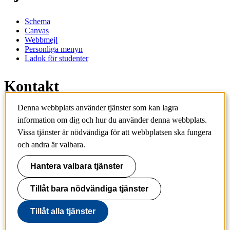
Schema
Canvas
Webbmejl
Personliga menyn
Ladok för studenter
Kontakt
Denna webbplats använder tjänster som kan lagra
Kontakta utbildningsprogram
information om dig och hur du använder denna webbplats.
Kontakta kurs
IT-support
Vissa tjänster är nödvändiga för att webbplatsen ska fungera
KTH Entré
och andra är valbara.
KTH Biblioteket
Hantera valbara tjänster
KTH
100 44 Stockholm
+46 8 790 60 00
Tillåt bara nödvändiga tjänster
info@kth.se
Tillåt alla tjänster
📷 @KTHstudent på Instagram