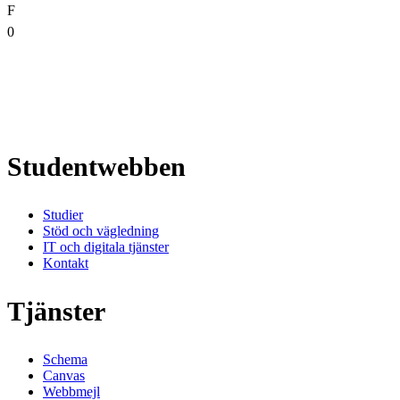
F
0
Studentwebben
Studier
Stöd och vägledning
IT och digitala tjänster
Kontakt
Tjänster
Schema
Canvas
Webbmejl