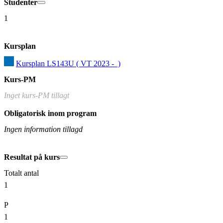
Studenter
1
Kursplan
Kursplan LS143U ( VT 2023 -  )
Kurs-PM
Inget kurs-PM tillagt
Obligatorisk inom program
Ingen information tillagd
Resultat på kurs
Totalt antal
1
P
1