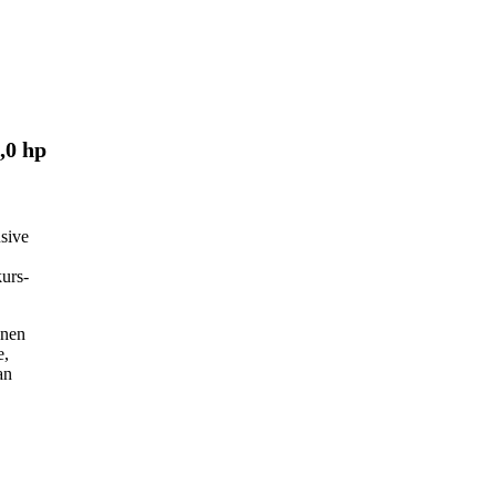
,0 hp
usive
kurs-
onen
e,
an