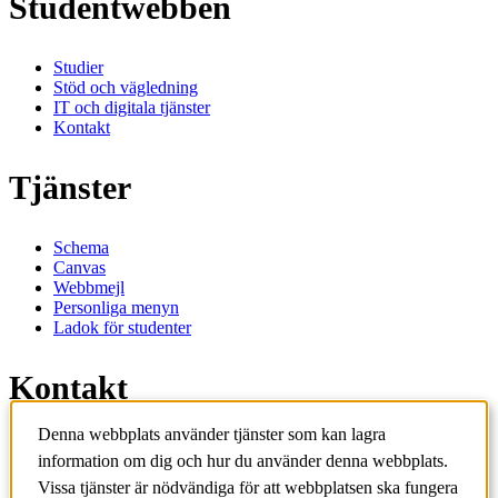
Studentwebben
Studier
Stöd och vägledning
IT och digitala tjänster
Kontakt
Tjänster
Schema
Canvas
Webbmejl
Personliga menyn
Ladok för studenter
Kontakt
Denna webbplats använder tjänster som kan lagra
Kontakta utbildningsprogram
information om dig och hur du använder denna webbplats.
Kontakta kurs
IT-support
Vissa tjänster är nödvändiga för att webbplatsen ska fungera