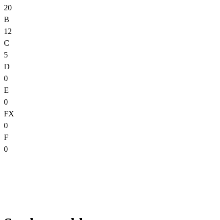
20
B
12
C
5
D
0
E
0
FX
0
F
0