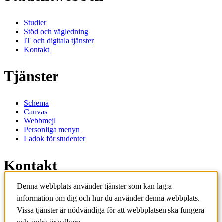
Studier
Stöd och vägledning
IT och digitala tjänster
Kontakt
Tjänster
Schema
Canvas
Webbmejl
Personliga menyn
Ladok för studenter
Kontakt
Denna webbplats använder tjänster som kan lagra
Kontakta utbildningsprogram
information om dig och hur du använder denna webbplats.
Kontakta kurs
IT-support
Vissa tjänster är nödvändiga för att webbplatsen ska fungera
KTH Entré
och andra är valbara.