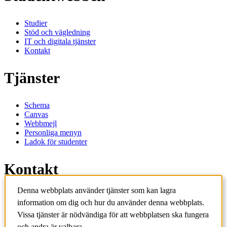
Studier
Stöd och vägledning
IT och digitala tjänster
Kontakt
Tjänster
Schema
Canvas
Webbmejl
Personliga menyn
Ladok för studenter
Kontakt
Denna webbplats använder tjänster som kan lagra
Kontakta utbildningsprogram
information om dig och hur du använder denna webbplats.
Kontakta kurs
IT-support
Vissa tjänster är nödvändiga för att webbplatsen ska fungera
KTH Entré
och andra är valbara.