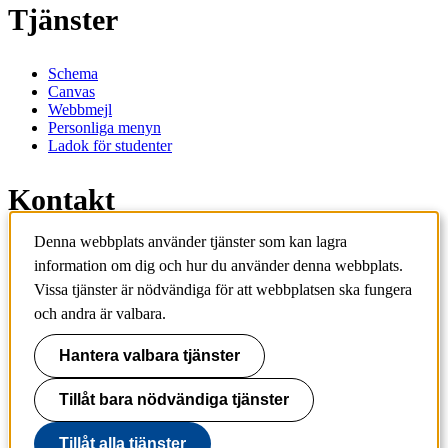
Tjänster
Schema
Canvas
Webbmejl
Personliga menyn
Ladok för studenter
Kontakt
Denna webbplats använder tjänster som kan lagra
Kontakta utbildningsprogram
information om dig och hur du använder denna webbplats.
Kontakta kurs
IT-support
Vissa tjänster är nödvändiga för att webbplatsen ska fungera
KTH Entré
och andra är valbara.
KTH Biblioteket
Hantera valbara tjänster
KTH
100 44 Stockholm
+46 8 790 60 00
Tillåt bara nödvändiga tjänster
info@kth.se
Tillåt alla tjänster