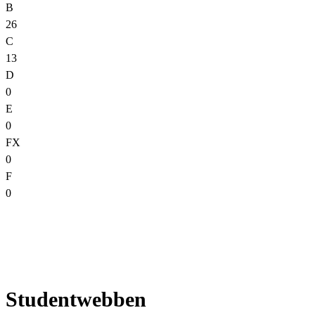
B
26
C
13
D
0
E
0
FX
0
F
0
Studentwebben