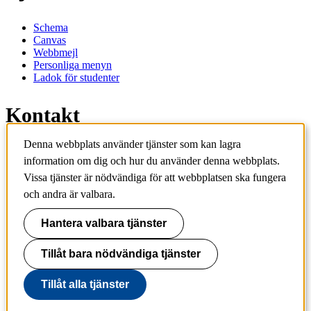
Schema
Canvas
Webbmejl
Personliga menyn
Ladok för studenter
Kontakt
Denna webbplats använder tjänster som kan lagra
Kontakta utbildningsprogram
information om dig och hur du använder denna webbplats.
Kontakta kurs
Vissa tjänster är nödvändiga för att webbplatsen ska fungera
IT-support
KTH Entré
och andra är valbara.
KTH Biblioteket
Hantera valbara tjänster
KTH
100 44 Stockholm
+46 8 790 60 00
Tillåt bara nödvändiga tjänster
info@kth.se
Tillåt alla tjänster
📷 @KTHstudent på Instagram