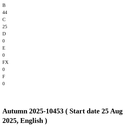
B
44
C
25
D
0
E
0
FX
0
F
0
Autumn 2025-10453 ( Start date 25 Aug
2025, English )