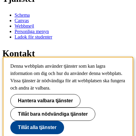
Schema
Canvas
Webbmejl
Personliga menyn
Ladok för studenter
Kontakt
Denna webbplats använder tjänster som kan lagra
Kontakta utbildningsprogram
information om dig och hur du använder denna webbplats.
Kontakta kurs
Vissa tjänster är nödvändiga för att webbplatsen ska fungera
IT-support
KTH Entré
och andra är valbara.
KTH Biblioteket
Hantera valbara tjänster
KTH
100 44 Stockholm
+46 8 790 60 00
Tillåt bara nödvändiga tjänster
info@kth.se
Tillåt alla tjänster
📷 @KTHstudent på Instagram