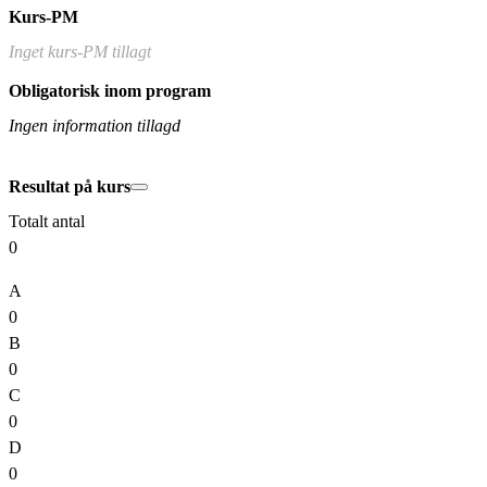
Kurs-PM
Inget kurs-PM tillagt
Obligatorisk inom program
Ingen information tillagd
Resultat på kurs
Totalt antal
0
A
0
B
0
C
0
D
0