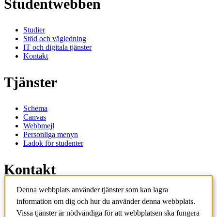
Studentwebben
Studier
Stöd och vägledning
IT och digitala tjänster
Kontakt
Tjänster
Schema
Canvas
Webbmejl
Personliga menyn
Ladok för studenter
Kontakt
Denna webbplats använder tjänster som kan lagra
Kontakta utbildningsprogram
information om dig och hur du använder denna webbplats.
Kontakta kurs
IT-support
Vissa tjänster är nödvändiga för att webbplatsen ska fungera