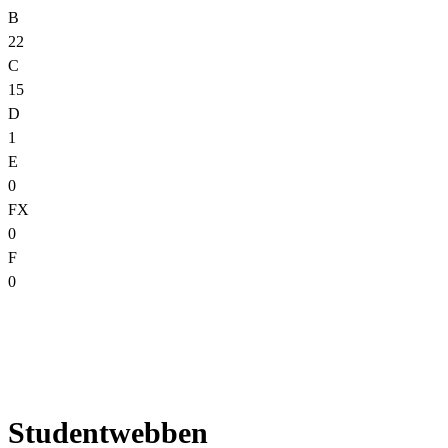
B
22
C
15
D
1
E
0
FX
0
F
0
Studentwebben