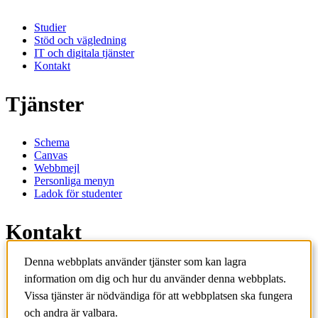
Studier
Stöd och vägledning
IT och digitala tjänster
Kontakt
Tjänster
Schema
Canvas
Webbmejl
Personliga menyn
Ladok för studenter
Kontakt
Denna webbplats använder tjänster som kan lagra
Kontakta utbildningsprogram
information om dig och hur du använder denna webbplats.
Kontakta kurs
IT-support
Vissa tjänster är nödvändiga för att webbplatsen ska fungera
KTH Entré
och andra är valbara.