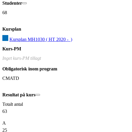
Studenter
68
Kursplan
Kursplan MH1030 ( HT 2020 -  )
Kurs-PM
Inget kurs-PM tillagt
Obligatorisk inom program
CMATD
Resultat på kurs
Totalt antal
63
A
25