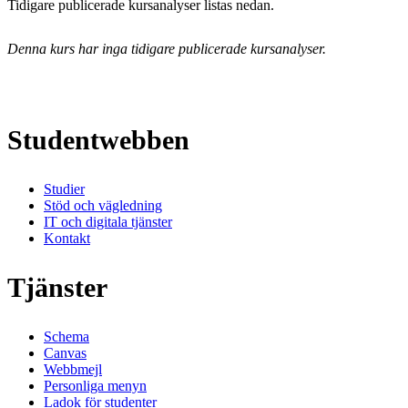
Tidigare publicerade kursanalyser listas nedan.
Denna kurs har inga tidigare publicerade kursanalyser.
Studentwebben
Studier
Stöd och vägledning
IT och digitala tjänster
Kontakt
Tjänster
Schema
Canvas
Webbmejl
Personliga menyn
Ladok för studenter