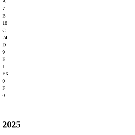
A
7
B
18
C
24
D
9
E
1
FX
0
F
0
2025