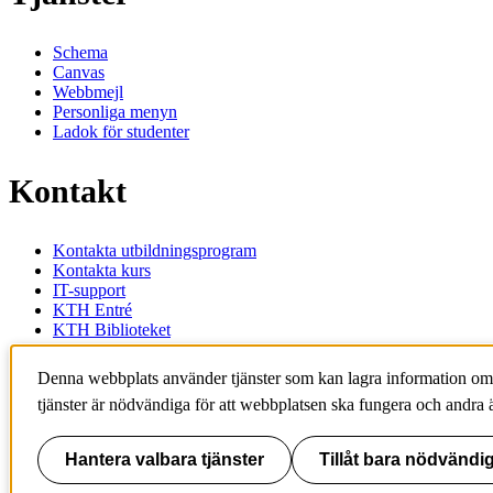
Schema
Canvas
Webbmejl
Personliga menyn
Ladok för studenter
Kontakt
Kontakta utbildningsprogram
Kontakta kurs
IT-support
KTH Entré
KTH Biblioteket
KTH
Denna webbplats använder tjänster som kan lagra information om
100 44 Stockholm
tjänster är nödvändiga för att webbplatsen ska fungera och andra ä
+46 8 790 60 00
info@kth.se
Hantera valbara tjänster
Tillåt bara nödvändig
📷 @KTHstudent på Instagram