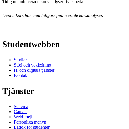
Tidigare publicerade kursanalyser listas nedan.
Denna kurs har inga tidigare publicerade kursanalyser.
Studentwebben
Studier
Stöd och vägledning
IT och digitala tjänster
Kontakt
Tjänster
Schema
Canvas
Webbmejl
Personliga menyn
Ladok för studenter