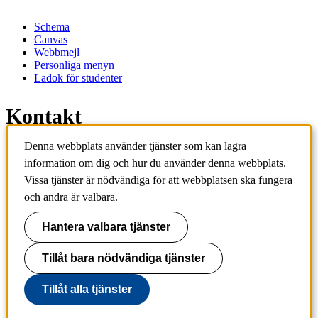
Schema
Canvas
Webbmejl
Personliga menyn
Ladok för studenter
Kontakt
Denna webbplats använder tjänster som kan lagra
Kontakta utbildningsprogram
information om dig och hur du använder denna webbplats.
Kontakta kurs
Vissa tjänster är nödvändiga för att webbplatsen ska fungera
IT-support
KTH Entré
och andra är valbara.
KTH Biblioteket
Hantera valbara tjänster
KTH
100 44 Stockholm
+46 8 790 60 00
Tillåt bara nödvändiga tjänster
info@kth.se
Tillåt alla tjänster
📷 @KTHstudent på Instagram