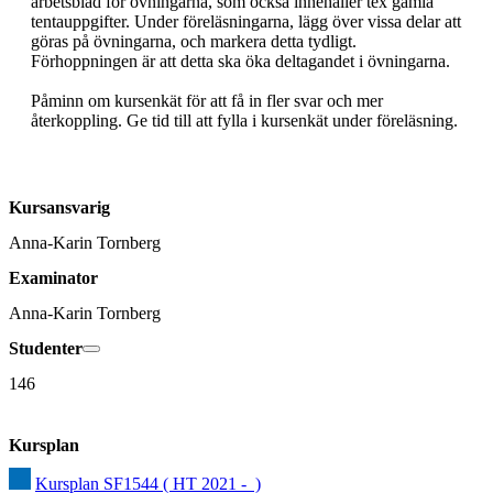
arbetsblad för övningarna, som också innehåller tex gamla 
tentauppgifter. Under föreläsningarna, lägg över vissa delar att 
göras på övningarna, och markera detta tydligt. 
Förhoppningen är att detta ska öka deltagandet i övningarna. 

Påminn om kursenkät för att få in fler svar och mer 
återkoppling. Ge tid till att fylla i kursenkät under föreläsning. 
Kursansvarig
Anna-Karin Tornberg
Examinator
Anna-Karin Tornberg
Studenter
146
Kursplan
Kursplan SF1544 ( HT 2021 -  )