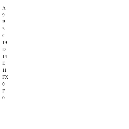
A
9
B
5
C
19
D
14
E
11
FX
0
F
0