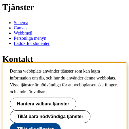
Tjänster
Schema
Canvas
Webbmejl
Personliga menyn
Ladok för studenter
Kontakt
Denna webbplats använder tjänster som kan lagra
Kontakta utbildningsprogram
information om dig och hur du använder denna webbplats.
Kontakta kurs
Vissa tjänster är nödvändiga för att webbplatsen ska fungera
IT-support
KTH Entré
och andra är valbara.
KTH Biblioteket
Hantera valbara tjänster
KTH
100 44 Stockholm
+46 8 790 60 00
Tillåt bara nödvändiga tjänster
info@kth.se