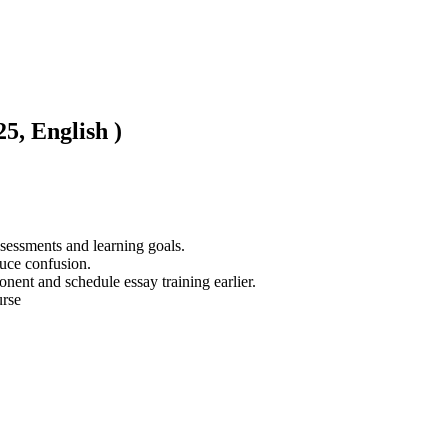
5, English )
ssessments and learning goals.

uce confusion.

ent and schedule essay training earlier.

urse