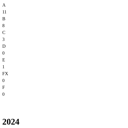
A
11
B
8
C
3
D
0
E
1
FX
0
F
0
2024