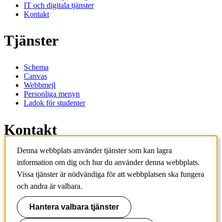
IT och digitala tjänster
Kontakt
Tjänster
Schema
Canvas
Webbmejl
Personliga menyn
Ladok för studenter
Kontakt
Denna webbplats använder tjänster som kan lagra
Kontakta utbildningsprogram
information om dig och hur du använder denna webbplats.
Kontakta kurs
Vissa tjänster är nödvändiga för att webbplatsen ska fungera
IT-support
KTH Entré
och andra är valbara.
KTH Biblioteket
Hantera valbara tjänster
KTH
100 44 Stockholm