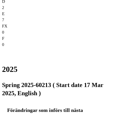
D
2
E
7
FX
0
F
0
2025
Spring 2025-60213 ( Start date 17 Mar
2025, English )
Förändringar som införs till nästa