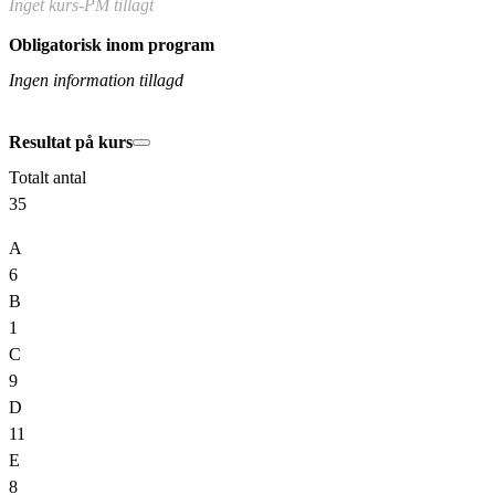
Inget kurs-PM tillagt
Obligatorisk inom program
Ingen information tillagd
Resultat på kurs
Totalt antal
35
A
6
B
1
C
9
D
11
E
8