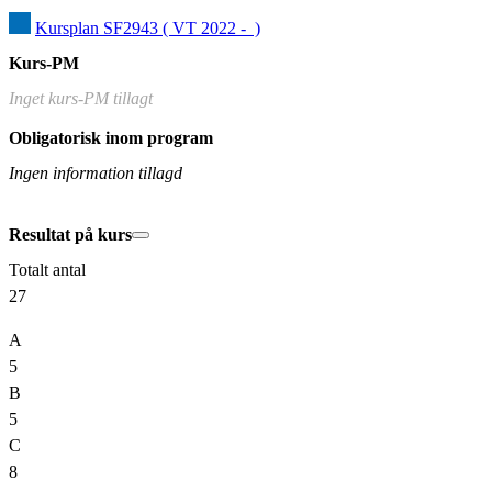
Kursplan SF2943 ( VT 2022 -  )
Kurs-PM
Inget kurs-PM tillagt
Obligatorisk inom program
Ingen information tillagd
Resultat på kurs
Totalt antal
27
A
5
B
5
C
8