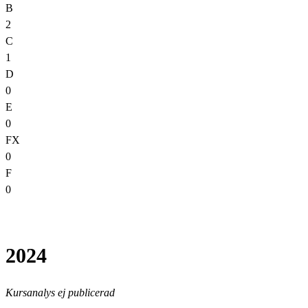
B
2
C
1
D
0
E
0
FX
0
F
0
2024
Kursanalys ej publicerad