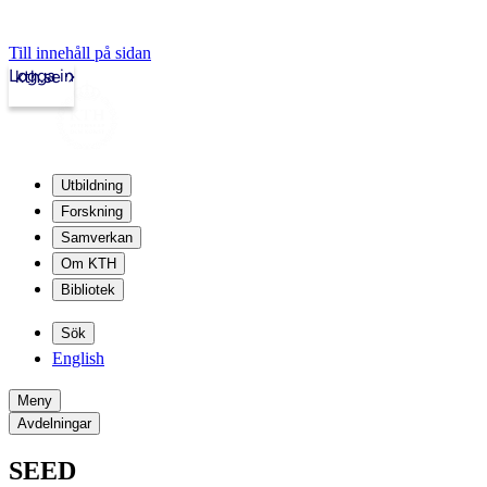
Till innehåll på sidan
Logga in
kth.se
Utbildning
Forskning
Samverkan
Om KTH
Bibliotek
Sök
English
Meny
Avdelningar
SEED