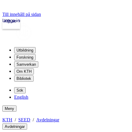
Till innehåll på sidan
Logga in
kth.se
Utbildning
Forskning
Samverkan
Om KTH
Bibliotek
Sök
English
Meny
KTH
SEED
Avdelningar
Avdelningar