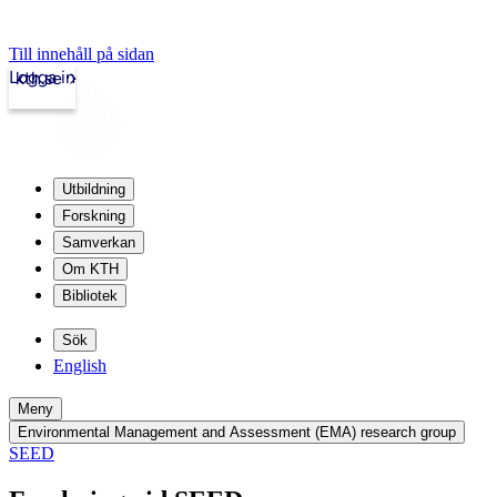
Till innehåll på sidan
Logga in
kth.se
Utbildning
Forskning
Samverkan
Om KTH
Bibliotek
Sök
English
Meny
Environmental Management and Assessment (EMA) research group
SEED