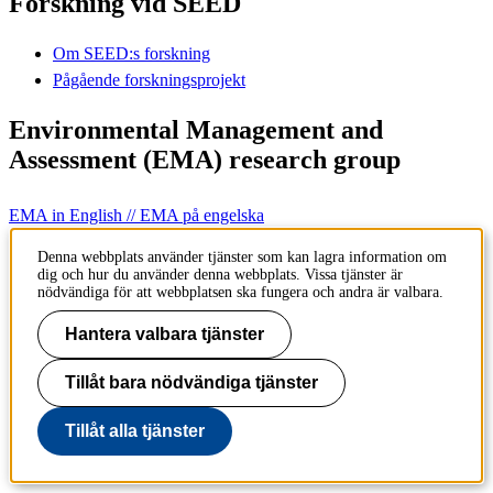
Forskning vid SEED
Om SEED:s forskning
Pågående forskningsprojekt
Environmental Management and
Assessment (EMA) research group
EMA in English // EMA på engelska
Denna webbplats använder tjänster som kan lagra information om
Innehållsansvarig:
dig och hur du använder denna webbplats. Vissa tjänster är
kommunikation-abe@kth.se
nödvändiga för att webbplatsen ska fungera och andra är valbara.
Tillhör
: Institutionen för hållbar utveckling, miljövetenskap och
teknik (SEED)
Hantera valbara tjänster
Senast ändrad
:
2021-07-07
Tillåt bara nödvändiga tjänster
Till sidans topp
Tillåt alla tjänster