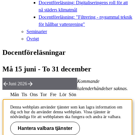
Docentföreläsning: Digitaliseringens roll för att
nå städers klimatmål
Docentföreläsning: "Filtrering - nygammal teknik
för hållbar vattenrening"
Seminarier
Övrigt
Docentföreläsningar
Må 15 juni - To 31 december
Kommande
Juni 2026
kalenderhändelser saknas.
Mån
Tis
Ons
Tor
Fre
Lör
Sön
v23
1
2
3
4
5
6
7
Denna webbplats använder tjänster som kan lagra information om
dig och hur du använder denna webbplats. Vissa tjänster är
v24
8
9
10
11
12
13
14
nödvändiga för att webbplatsen ska fungera och andra är valbara.
v25
15
16
17
18
19
20
21
Hantera valbara tjänster
v26
22
23
24
25
26
27
28