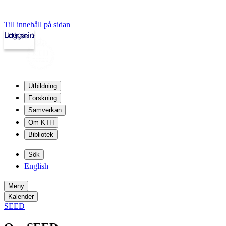
Till innehåll på sidan
Logga in
kth.se
Utbildning
Forskning
Samverkan
Om KTH
Bibliotek
Sök
English
Meny
Kalender
SEED