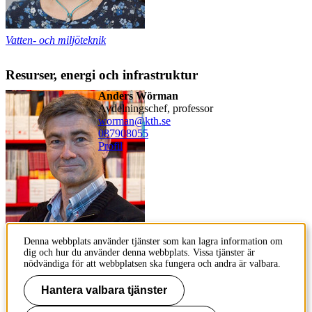
Vatten- och miljöteknik
Resurser, energi och infrastruktur
Anders Wörman
avdelningschef, professor
worman@kth.se
08790
8055
Profil
Resurser, energi och infrastruktur
Denna webbplats använder tjänster som kan lagra information om
dig och hur du använder denna webbplats. Vissa tjänster är
nödvändiga för att webbplatsen ska fungera och andra är valbara.
Innehållsansvarig:
Hantera valbara tjänster
kommunikation-abe@kth.se