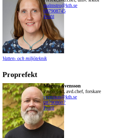
malmstro@kth.se
08790
8745
Profil
Vatten- och miljöteknik
Proprefekt
Magnus Svensson
proprefekt, avd.chef, forskare
svensson@kth.se
08790
8607
Profil