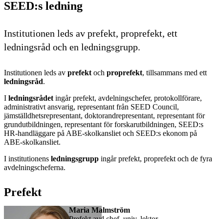
SEED:s ledning
Institutionen leds av prefekt, proprefekt, ett
ledningsråd och en ledningsgrupp.
Institutionen leds av
prefekt
och
proprefekt
, tillsammans med ett
ledningsråd
.
I
ledningsrådet
ingår prefekt, avdelningschefer, protokollförare,
administrativt ansvarig, representant från SEED Council,
jämställdhetsrepresentant, doktorandrepresentant, representant för
grundutbildningen, representant för forskarutbildningen, SEED:s
HR-handläggare på ABE-skolkansliet och SEED:s ekonom på
ABE-skolkansliet.
I institutionens
ledningsgrupp
ingår prefekt, proprefekt och de fyra
avdelningscheferna.
Prefekt
Maria Malmström
prefekt,avd.chef, univ. lektor