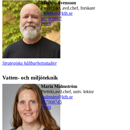
Magnus Svensson
proprefekt, avd.chef, forskare
svensson@kth.se
08790
8607
Profil
Strategiska hållbarhetsstudier
Vatten- och miljöteknik
Maria Malmström
prefekt,avd.chef, univ. lektor
malmstro@kth.se
08790
8745
Profil