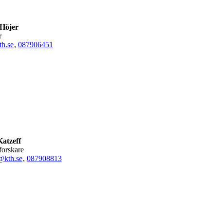
 Höjer
r
h.se
,
08790
6451
Katzeff
 forskare
@kth.se
,
08790
8813