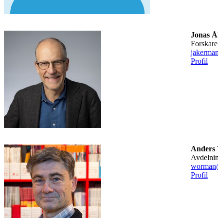
Jonas 
forskare
jakerma
Profil
Anders
avdelni
worman@
Profil