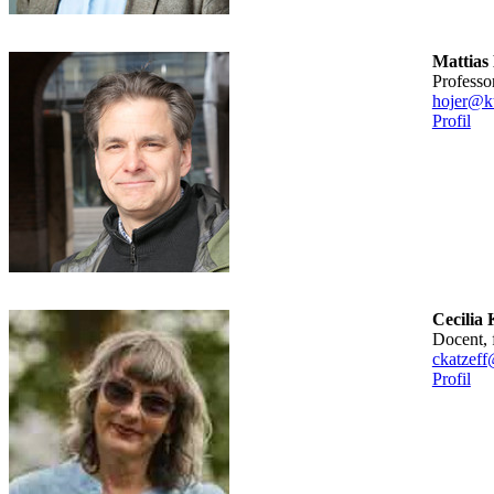
Mattias
professo
hojer@kt
Profil
Cecilia 
docent,
ckatzeff
Profil