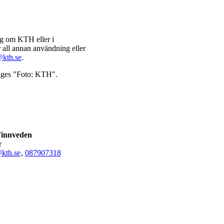
lag om KTH eller i
 all annan användning eller
@kth.se
.
 anges "Foto: KTH".
innveden
r
kth.se
,
08790
7318