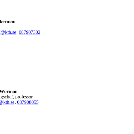
Åkerman
n@kth.se
,
08790
7302
 Wörman
ngschef, professor
kth.se
,
08790
8055