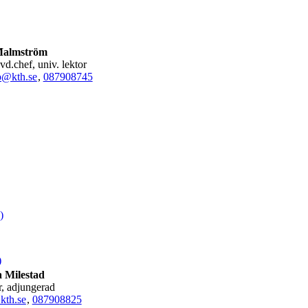
Malmström
avd.chef, univ. lektor
o@kth.se
,
08790
8745
)
)
 Milestad
or, adjungerad
kth.se
,
08790
8825