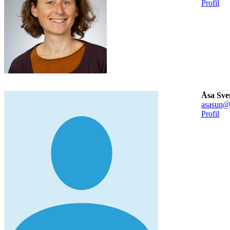
Profil
Åsa Sven
asasun@
Profil