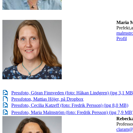
Maria 
prefekt,
malmstr
Profil
Pressfoto, Göran Finnveden (foto: Håkan Lindgren) (jpg 3,1 MB
Pressfoton, Mattias Höjer, på Dropbox
Pressfoto, Cecilia Katzeff (foto: Fredrik Persson) (jpg 8,0 MB)
Pressfoto, Maria Malmström (foto: Fredrik Persson) (jpg 7,9 MB
Rebecka
profess
claram@