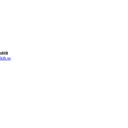
felt
kth.se