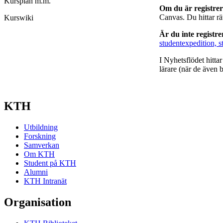
Kursplan m.m.
Om du är registre
Canvas. Du hittar r
Kurswiki
Är du inte registr
studentexpedition, s
I Nyhetsflödet hitta
lärare (när de även b
KTH
Utbildning
Forskning
Samverkan
Om KTH
Student på KTH
Alumni
KTH Intranät
Organisation