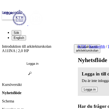
Logga in
kth.se
Sök
English
Introduktion till arkitekturskolan
KTH
/
Kurswebb
/
Introduktion till
A11INA | 2,0 HP
arkitekturskolan
Nyhetsflöde
Logga in
Logga in till
Du är inte inlogga
Kursöversikt
Logga in
Nyhetsflöde
Schema
Har du frågor 