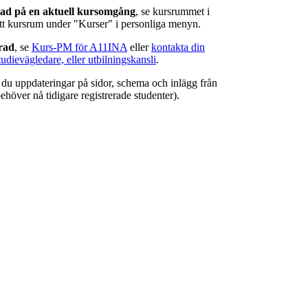
rad på en aktuell kursomgång
, se kursrummet i
ätt kursrum under "Kurser" i personliga menyn.
erad
, se
Kurs-PM för A11INA
eller
kontakta din
tudievägledare, eller utbilningskansli
.
r du uppdateringar på sidor, schema och inlägg från
ehöver nå tidigare registrerade studenter).