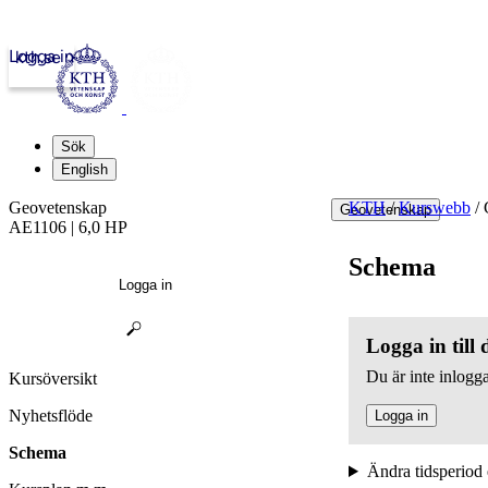
Logga in
kth.se
Sök
English
Geovetenskap
KTH
/
Kurswebb
/
G
Geovetenskap
AE1106 | 6,0 HP
Schema
Logga in
Logga in till
Du är inte inlogga
Kursöversikt
Nyhetsflöde
Logga in
Schema
Ändra tidsperiod 