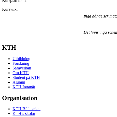
Kursplan m.m.
Kurswiki
Inga händelser mat
Det finns inga sche
KTH
Utbildning
Forskning
Samverkan
Om KTH
Student på KTH
Alumni
KTH Intranät
Organisation
KTH Biblioteket
KTH:s skolor