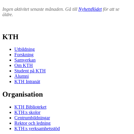
Ingen aktivitet senaste månaden. Gå till
Nyhetsflödet
för att se
äldre.
KTH
Utbildning
Forskning
Samverkan
Om KTH
Student på KTH
Alumni
KTH Intranät
Organisation
KTH Biblioteket
KTH:s skolor
Centrumbildningar
Rektor och ledning
KTH:s verksamhetsstöd