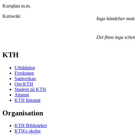
Kursplan m.m.
Kurswiki
Inga händelser mat
Det finns inga sche
KTH
Utbildning
Forskning
Samverkan
Om KTH
Student på KTH
Alumni
KTH Intranät
Organisation
KTH Biblioteket
KTH:s skolor