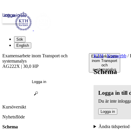
Logga in
kth.se
Sök
English
Examensarbete inom Transport och
KTH
/
Kurswebb
/
E
Examensarbete
systemanalys
inom Transport
och
AG222X | 30,0 HP
systemanalys
Schema
Logga in
Logga in till
Du är inte inlogga
Kursöversikt
Logga in
Nyhetsflöde
Ändra tidsperiod 
Schema