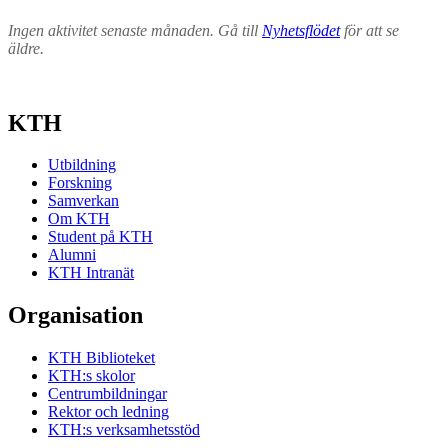
Ingen aktivitet senaste månaden. Gå till
Nyhetsflödet
för att se
äldre.
KTH
Utbildning
Forskning
Samverkan
Om KTH
Student på KTH
Alumni
KTH Intranät
Organisation
KTH Biblioteket
KTH:s skolor
Centrumbildningar
Rektor och ledning
KTH:s verksamhetsstöd