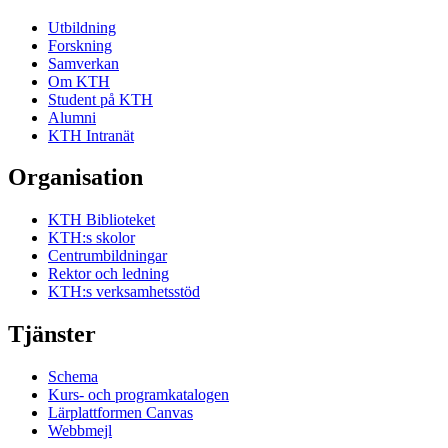
Utbildning
Forskning
Samverkan
Om KTH
Student på KTH
Alumni
KTH Intranät
Organisation
KTH Biblioteket
KTH:s skolor
Centrumbildningar
Rektor och ledning
KTH:s verksamhetsstöd
Tjänster
Schema
Kurs- och programkatalogen
Lärplattformen Canvas
Webbmejl