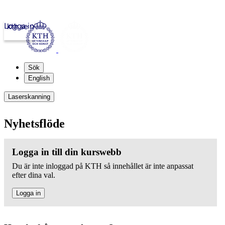
Logga in
kth.se
Sök
English
Laserskanning
Nyhetsflöde
Logga in till din kurswebb
Du är inte inloggad på KTH så innehållet är inte anpassat
efter dina val.
Logga in