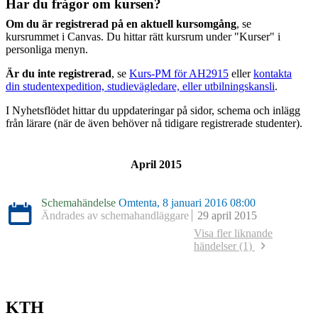
Har du frågor om kursen?
Om du är registrerad på en aktuell kursomgång
, se
kursrummet i Canvas. Du hittar rätt kursrum under "Kurser" i
personliga menyn.
Är du inte registrerad
, se
Kurs-PM för AH2915
eller
kontakta
din studentexpedition, studievägledare, eller utbilningskansli
.
I Nyhetsflödet hittar du uppdateringar på sidor, schema och inlägg
från lärare (när de även behöver nå tidigare registrerade studenter).
April 2015
Schemahändelse
Omtenta, 8 januari 2016 08:00
Ändrades av schemahandläggare
29 april 2015
Visa fler liknande
händelser (1)
Schemahändelse
Omtenta, 8 januari 2015 09:00
Ändrades av schemahandläggare
12 november 2014
KTH