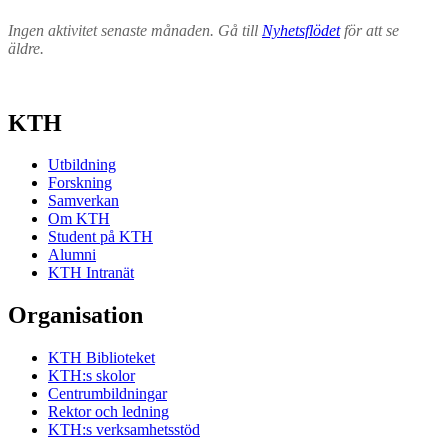
Ingen aktivitet senaste månaden. Gå till
Nyhetsflödet
för att se
äldre.
KTH
Utbildning
Forskning
Samverkan
Om KTH
Student på KTH
Alumni
KTH Intranät
Organisation
KTH Biblioteket
KTH:s skolor
Centrumbildningar
Rektor och ledning
KTH:s verksamhetsstöd