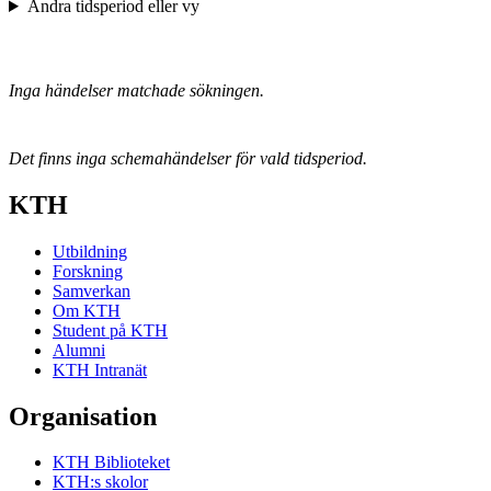
Ändra tidsperiod eller vy
Inga händelser matchade sökningen.
Det finns inga schemahändelser för vald tidsperiod.
KTH
Utbildning
Forskning
Samverkan
Om KTH
Student på KTH
Alumni
KTH Intranät
Organisation
KTH Biblioteket
KTH:s skolor