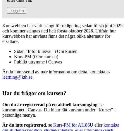
efter dina val.
Logga in
Kurswebben har varit stängt för redigering sedan första juni 2025
och kommer stängas ned helt första oktober 2026. Utifrån hur
kurswebben har använts finns det några olika alternativ för
ersättare:
Sidan "Inför kursval" i Om kursen
Kurs-PM (i Om kursen)
Publikt utrymme i Canvas
Är du intresserad av mer information om detta, kontakta
e-
learning@kth.se
.
Har du frågor om kursen?
Om du är registrerad på en aktuell kursomgång
, se
kursrummet i Canvas. Du hittar rätt kursrum under "Kurser" i
personliga menyn.
Är du inte registrerad
, se
Kurs-PM för AI186U
eller
kontakta
din studentexpedition, studievägledare, eller utbilningskansli
.