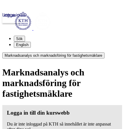
Logga in
kth.se
Sök
English
Marknadsanalys och marknadsföring för fastighetsmäklare
Marknadsanalys och
marknadsföring för
fastighetsmäklare
Logga in till din kurswebb
Du är inte inloggad på KTH så innehållet är inte anpassat