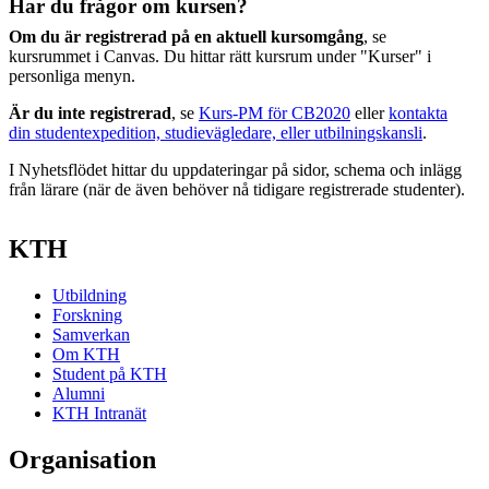
Har du frågor om kursen?
Om du är registrerad på en aktuell kursomgång
, se
kursrummet i Canvas. Du hittar rätt kursrum under "Kurser" i
personliga menyn.
Är du inte registrerad
, se
Kurs-PM för CB2020
eller
kontakta
din studentexpedition, studievägledare, eller utbilningskansli
.
I Nyhetsflödet hittar du uppdateringar på sidor, schema och inlägg
från lärare (när de även behöver nå tidigare registrerade studenter).
KTH
Utbildning
Forskning
Samverkan
Om KTH
Student på KTH
Alumni
KTH Intranät
Organisation