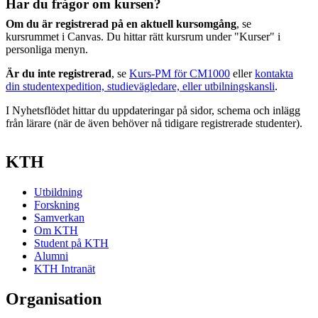
Har du frågor om kursen?
Om du är registrerad på en aktuell kursomgång
, se
kursrummet i Canvas. Du hittar rätt kursrum under "Kurser" i
personliga menyn.
Är du inte registrerad
, se
Kurs-PM för CM1000
eller
kontakta
din studentexpedition, studievägledare, eller utbilningskansli
.
I Nyhetsflödet hittar du uppdateringar på sidor, schema och inlägg
från lärare (när de även behöver nå tidigare registrerade studenter).
KTH
Utbildning
Forskning
Samverkan
Om KTH
Student på KTH
Alumni
KTH Intranät
Organisation