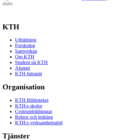
äldre.
KTH
Utbildning
Forskning
Samverkan
Om KTH
Student på KTH
Alumni
KTH Intranät
Organisation
KTH Biblioteket
KTH:s skolor
Centrumbildningar
Rektor och ledning
KTH:s verksamhetsstöd
Tjänster