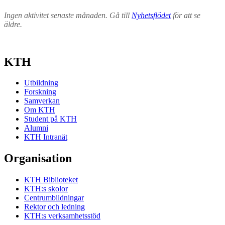
Ingen aktivitet senaste månaden. Gå till
Nyhetsflödet
för att se
äldre.
KTH
Utbildning
Forskning
Samverkan
Om KTH
Student på KTH
Alumni
KTH Intranät
Organisation
KTH Biblioteket
KTH:s skolor
Centrumbildningar
Rektor och ledning
KTH:s verksamhetsstöd