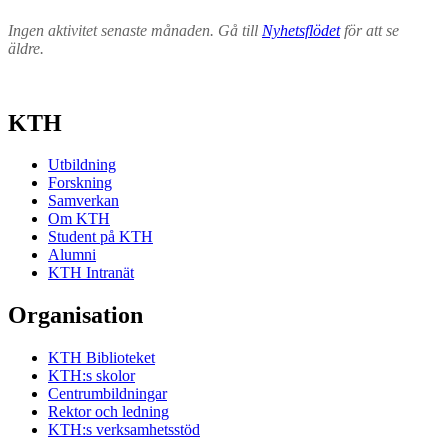
Ingen aktivitet senaste månaden. Gå till
Nyhetsflödet
för att se
äldre.
KTH
Utbildning
Forskning
Samverkan
Om KTH
Student på KTH
Alumni
KTH Intranät
Organisation
KTH Biblioteket
KTH:s skolor
Centrumbildningar
Rektor och ledning
KTH:s verksamhetsstöd