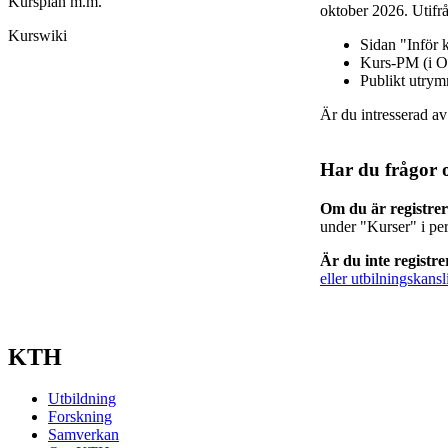
Kursplan m.m.
oktober 2026. Utifrå
Kurswiki
Sidan "Inför 
Kurs-PM (i O
Publikt utry
Är du intresserad a
Har du frågor 
Om du är registre
under "Kurser" i pe
Är du inte registr
eller utbilningskansl
KTH
Utbildning
Forskning
Samverkan