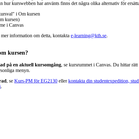
n hur kurswebben har använts finns det några olika alternativ för ersätt
kursval" i Om kursen
m kursen)
mme i Canvas
v mer information om detta, kontakta
e-learning@kth.se
.
om kursen?
rad på en aktuell kursomgång
, se kursrummet i Canvas. Du hittar rät
rsonliga menyn.
erad
, se
Kurs-PM för EG2130
eller
kontakta din studentexpedition, stud
i
.