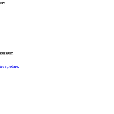
are:
t kursrum
ievägledare,