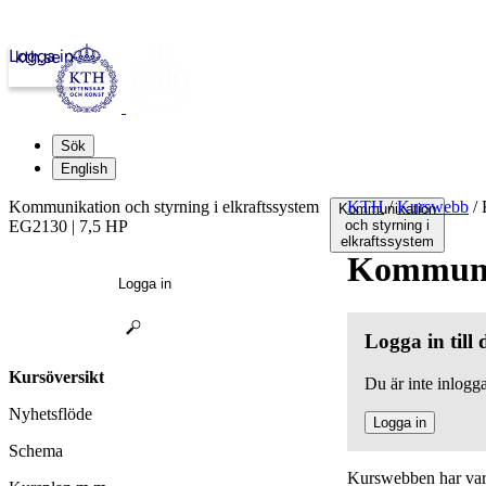
Logga in
kth.se
Sök
English
Kommunikation och styrning i elkraftssystem
KTH
/
Kurswebb
/
K
Kommunikation
EG2130 | 7,5 HP
och styrning i
elkraftssystem
Kommunik
Logga in
Logga in till
Kursöversikt
Du är inte inlogga
Nyhetsflöde
Logga in
Schema
Kurswebben har varit