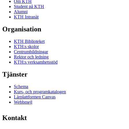
Om KTH
Student på KTH
Alumni
KTH Intranät
Organisation
KTH Biblioteket
KTH:s skolor
Centrumbildningar
Rektor och ledning
KTH:s verksamhetsstöd
Tjänster
Schema
Kurs- och programkatalogen
Lärplattformen Canvas
Webbmejl
Kontakt