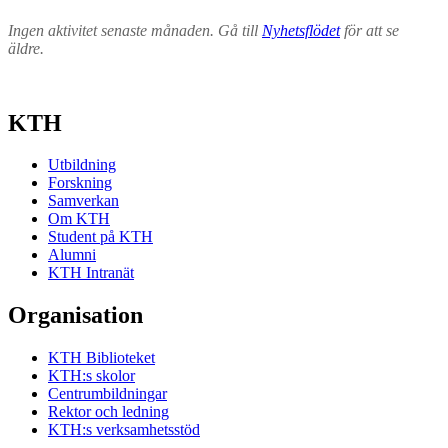
Ingen aktivitet senaste månaden. Gå till
Nyhetsflödet
för att se
äldre.
KTH
Utbildning
Forskning
Samverkan
Om KTH
Student på KTH
Alumni
KTH Intranät
Organisation
KTH Biblioteket
KTH:s skolor
Centrumbildningar
Rektor och ledning
KTH:s verksamhetsstöd