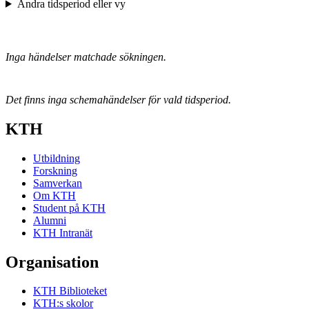
Ändra tidsperiod eller vy
Inga händelser matchade sökningen.
Det finns inga schemahändelser för vald tidsperiod.
KTH
Utbildning
Forskning
Samverkan
Om KTH
Student på KTH
Alumni
KTH Intranät
Organisation
KTH Biblioteket
KTH:s skolor