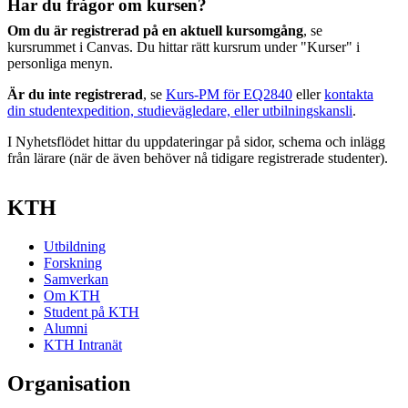
Har du frågor om kursen?
Om du är registrerad på en aktuell kursomgång
, se
kursrummet i Canvas. Du hittar rätt kursrum under "Kurser" i
personliga menyn.
Är du inte registrerad
, se
Kurs-PM för EQ2840
eller
kontakta
din studentexpedition, studievägledare, eller utbilningskansli
.
I Nyhetsflödet hittar du uppdateringar på sidor, schema och inlägg
från lärare (när de även behöver nå tidigare registrerade studenter).
KTH
Utbildning
Forskning
Samverkan
Om KTH
Student på KTH
Alumni
KTH Intranät
Organisation